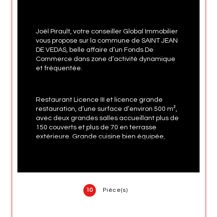
Joël Pirault, votre conseiller Global Immobilier 
vous propose sur la commune de SAINT JEAN 
DE VEDAS, belle affaire d’un Fonds De 
Commerce dans zone d’activité dynamique 
et fréquentée.
Restaurant Licence III et licence grande 
restauration, d’une surface d’environ 500 m², 
avec deux grandes salles accueillant plus de 
150 couverts et plus de 70 en terrasse 
extérieure. Grande cuisine bien équipée, 
réserve, bureaux, sanitaires, le tout en très 
bon état. Sur parcelle clôturée de plus de 
3000 m² permettant environ 80 places de 
parkings.
10
Pièce(s)
Cet établissement bien tenu, bénéficie d’un 
excellent emplacement et d’une très bonne 
visibilité avec une clientèle régulière.