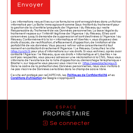
Envoyer
Les informations recueillies sur ce formulaire sont enregistrées dans un fichier
informatisé par La Boite Immo agissant comme Sous-traitant du traitement pour
la gestion de la clientèle/prospects de l'Agence / du Réseau qui reste
Responsable du Traitement de vos Données personnelles. La base légale du
traitement repose sur l'intérêt légitime de l'Agence / du Réseau. Elles sont
conservées jusqu'à demande de suppression et sont destinées à l'Agence / au
Réseau. Conformément à la loi « informatique et libertés », vous disposez des
droits d’accès, de rectification, d’effacement, d’opposition, de limitation et de
portabilité de vos données. Vous pouvez retirer votre consentement à tout
moment en contactant directement l’Agence / Le Réseau. Consultez le site
https://cnil.fr/fr
pour plus d’informations sur vos droits. Si vous estimez, après avoir
contacté l'Agence / le Réseau, que vos droits « Informatique et Libertés » ne
sont pas respectés, vous pouvez adresser une réclamation à la CNIL. Nous vous
informons de l’existence de la liste d'opposition au démarchage téléphonique «
Bloctel », sur laquelle vous pouvez vous inscrire ici :
https://www.bloctel.gouv.fr
.
Dans le cadre de la protection des Données personnelles, nous vous invitons à
ne pas inscrire de Données sensibles dans le champ de saisie libre.
Ce site est protégé par reCAPTCHA, les
Politiques de Confidentialité
et es
Conditions d'utilisation
de Google s'appliquent.
ESPACE
PROPRIÉTAIRE
Se connecter