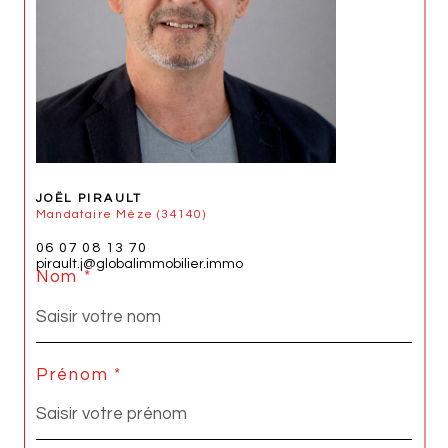
JOËL PIRAULT
Mandataire Mèze (34140)
06 07 08 13 70
pirault.j@globalimmobilier.immo
Nom *
Prénom *