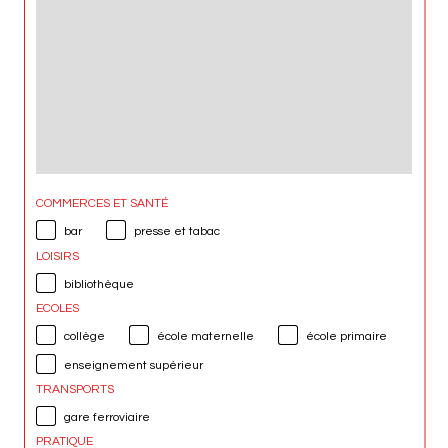
COMMERCES ET SANTÉ
bar
presse et tabac
LOISIRS
bibliothèque
ECOLES
collège
école maternelle
école primaire
enseignement supérieur
TRANSPORTS
gare ferroviaire
PRATIQUE