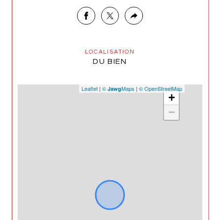
LOCALISATION
DU BIEN
Leaflet
|
©
Maps
|
© OpenStreetMap
Jawg
+
−