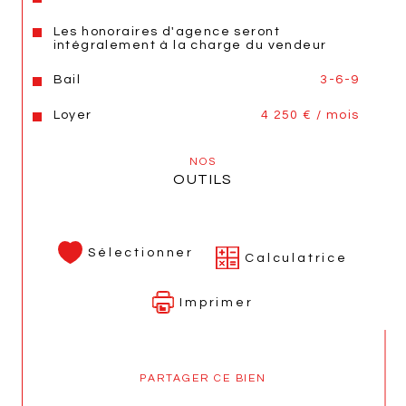
Annonce proposée par un agent commercial
Les honoraires d'agence seront
intégralement à la charge du vendeur
Bail
3-6-9
Loyer
4 250 € / mois
NOS
OUTILS
Sélectionner
Calculatrice
Imprimer
PARTAGER CE BIEN