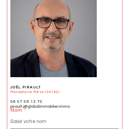
JOËL PIRAULT
Mandataire Mèze (34140)
06 07 08 13 70
pirault.j@globalimmobilier.immo
Nom *