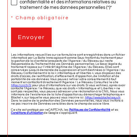
confidentialité et des informations relatives au
traitement de mes données personnelles (*)*
* Champ obligatoire
Envoyer
Les informations recueillies sur ce formulaire sont enregistrées dans un fichier
informatisé par La Boite Immo agissant comme Sous-traitant du traitement pour
la gestion de la clientèle/prospects de l'Agence / du Réseau qui reste
Responsable du Traitement de vos Données personnelles. La base légale du
traitement repose sur l'intérêt légitime de l'Agence / du Réseau. Elles sont
conservées jusqu'à demande de suppression et sont destinées à l'Agence / au
Réseau. Conformément à la loi « informatique et libertés », vous disposez des
droits d’accès, de rectification, d’effacement, d’opposition, de limitation et de
portabilité de vos données. Vous pouvez retirer votre consentement à tout
moment en contactant directement l’Agence / Le Réseau. Consultez le site
https://cnil.fr/fr
pour plus d’informations sur vos droits. Si vous estimez, après avoir
contacté l'Agence / le Réseau, que vos droits « Informatique et Libertés » ne
sont pas respectés, vous pouvez adresser une réclamation à la CNIL. Nous vous
informons de l’existence de la liste d'opposition au démarchage téléphonique «
Bloctel », sur laquelle vous pouvez vous inscrire ici :
https://www.bloctel.gouv.fr
.
Dans le cadre de la protection des Données personnelles, nous vous invitons à
ne pas inscrire de Données sensibles dans le champ de saisie libre.
Ce site est protégé par reCAPTCHA, les
Politiques de Confidentialité
et es
Conditions d'utilisation
de Google s'appliquent.