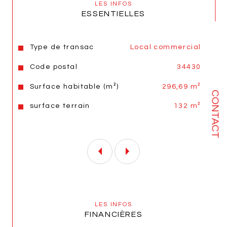
LES INFOS
contacter -- Joël PIRAULT votre conseiller 
ESSENTIELLES
Global Immobilier.
Caractéristiques
Valeurs
Type de transac
Local commercial
Les informations sur les risques auxquels ce 
Code postal
34430
bien est exposé sont disponibles sur le site 
www.georisques.gouv.fr
. Copropriété : 
Surface habitable (m²)
296,69 m²
Charge prévisionnelles mensuelles de 180 € 
CONTACT
TTC
surface terrain
132 m²
Annonce proposée par un agent commercial
Les informations sur les risques auxquels ce bien est 
exposé sont disponibles sur le site 
Géorisques
LES INFOS
FINANCIÈRES