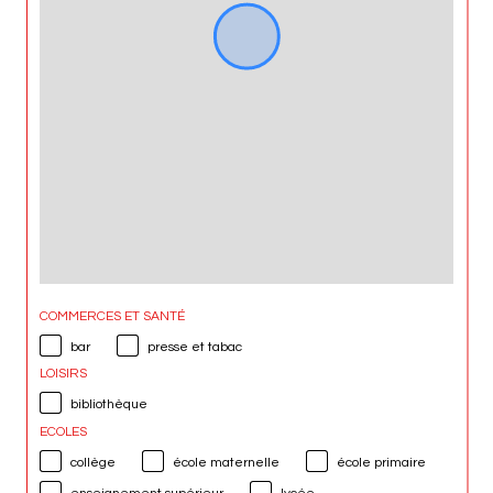
COMMERCES ET SANTÉ
bar
presse et tabac
LOISIRS
bibliothèque
ECOLES
collège
école maternelle
école primaire