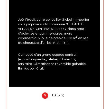
Joël Pirault, votre conseiller Global Immobilier 
vous propose sur la commune ST JEAN DE 
VEDAS, SPECIAL INVESTISSEUR, dans zone 
d’activités et commerciales, murs 
commerciaux loué de près de 300 m² en rez-
de chaussée d’un bâtiment R+1.
Composé d’un grand espace central 
(exposition/vente), atelier, 6 bureaux, 
sanitaire. Climatisation réversible gainable. 
En très bon état.
2 grandes terrasses extérieures et 6 
parkings.
5
Pièce(s)
Bon rapport locatif d’environ 7,50 % brut.
Pour plus de renseignements, n’hésitez pas à 