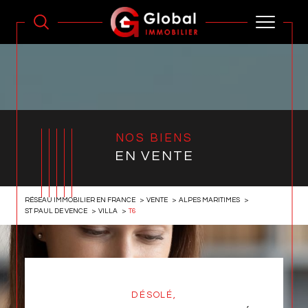
NOS BIENS
EN VENTE
RÉSEAU IMMOBILIER EN FRANCE
VENTE
ALPES MARITIMES
ST PAUL DE VENCE
VILLA
T6
DÉSOLÉ,