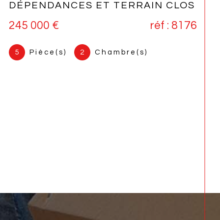
AVEC TERRAIN ET ÉTANG
335 000 €
réf : 8174
7
Pièce(s)
5
Chambre(s)
2
Salle(s) de bain