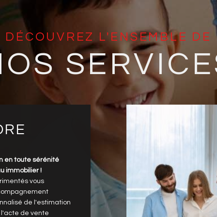
DÉCOUVREZ L'ENSEMBLE DE
NOS SERVICE
DRE
n en toute sérénité
u immobilier !
rimentés vous