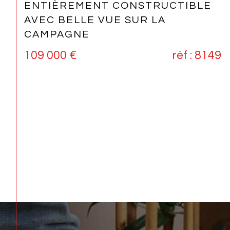
ET VUE MER, SAINT-LEU
660 000 €
réf : 8173
5
Pièce(s)
4
Chambre(s)
1
Salle(s) de bain