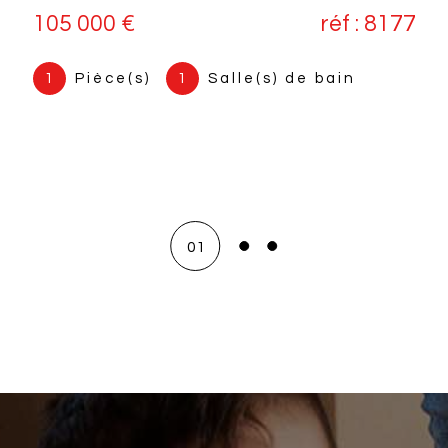
JARDIN ET GARAGE | LANÇON-
PROVENCE (13680)
410 000 €
réf : 7177
6
Pièce(s)
4
Chambre(s)
1
Salle(s) de bain
02