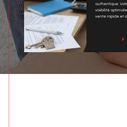
proposent un a
complet et perso
à la signature de
authentique. Vot
visibilité optimal
vente rapide et a