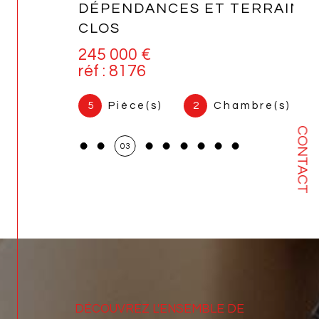
DÉPENDANCES ET TERRAIN
CLOS
245 000 €
réf : 8176
5
Pièce(s)
2
Chambre(s)
CONTACT
03