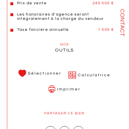
www.georisques.gouv.fr
.
Prix de vente
245 000 €
CONTACT
Les honoraires d'agence seront
Annonce proposée par un agent commercial
intégralement à la charge du vendeur
Les informations sur les risques auxquels ce bien est 
Taxe foncière annuelle
1 000 €
exposé sont disponibles sur le site 
Géorisques
NOS
OUTILS
Sélectionner
Calculatrice
Imprimer
PARTAGER CE BIEN