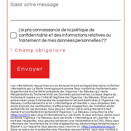
j'ai pris connaissance de la politique de
confidentialité et des informations relatives au
traitement de mes données personnelles (*)*
* Champ obligatoire
Envoyer
Les informations recueillies sur ce formulaire sont enregistrées dans un fichier
informatisé par La Boite Immo agissant comme Sous-traitant du traitement pour
la gestion de la clientèle/prospects de l'Agence / du Réseau qui reste
Responsable du Traitement de vos Données personnelles. La base légale du
traitement repose sur l'intérêt légitime de l'Agence / du Réseau. Elles sont
conservées jusqu'à demande de suppression et sont destinées à l'Agence / au
Réseau. Conformément à la loi « informatique et libertés », vous disposez des
droits d’accès, de rectification, d’effacement, d’opposition, de limitation et de
portabilité de vos données. Vous pouvez retirer votre consentement à tout
moment en contactant directement l’Agence / Le Réseau. Consultez le site
https://cnil.fr/fr
pour plus d’informations sur vos droits. Si vous estimez, après avoir
contacté l'Agence / le Réseau, que vos droits « Informatique et Libertés » ne
sont pas respectés, vous pouvez adresser une réclamation à la CNIL. Nous vous
informons de l’existence de la liste d'opposition au démarchage téléphonique «
Bloctel », sur laquelle vous pouvez vous inscrire ici :
https://www.bloctel.gouv.fr
.
Dans le cadre de la protection des Données personnelles, nous vous invitons à