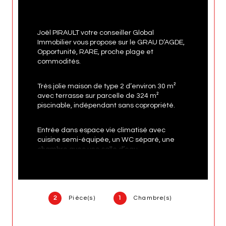
Joël PIRAULT votre conseiller Global 
Immobilier vous propose sur le GRAU D’AGDE, 
Opportunité, RARE, proche plage et 
commodités.
Très jolie maison de type 2 d’environ 30 m² 
avec terrasse sur parcelle de 324 m² 
piscinable, indépendant sans copropriété.
Entrée dans espace vie climatisé avec 
cuisine semi-équipée, un WC séparé, une 
chambre avec une salle d’eau.
Entièrement rénovée, toiture, façade, 
isolations, électricité, eau, sols, portes à 
galandages, menuiseries, fenêtres doubles 
2
Pièce(s)
1
Chambre(s)
vitrages avec volets roulants électriques.