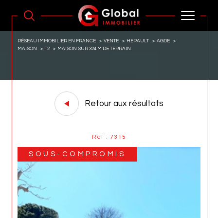
RÉSEAU IMMOBILIER EN FRANCE
VENTE
HERAULT
AGDE
MAISON
T2
MAISON SUR 324 M DE TERRAIN
Retour aux résultats
Réf : 7315
SOUS-COMPROMIS