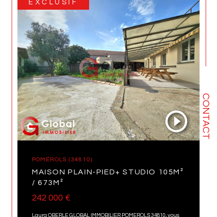
EXCLUSIF
CONTACT
POMÉROLS (34810)
MAISON PLAIN-PIED+ STUDIO 105M²
/ 673M²
242 000 €
Laura OBERLE GLOBAL IMMOBILIER POMEROLS 34810, vous