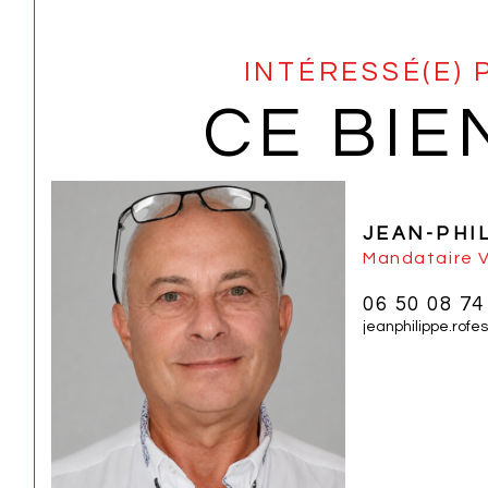
INTÉRESSÉ(E) 
CE BIE
JEAN-PHI
Mandataire 
06 50 08 74
jeanphilippe.rof