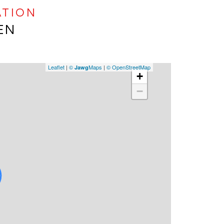
ATION
EN
Leaflet
|
©
Maps
|
© OpenStreetMap
Jawg
+
−