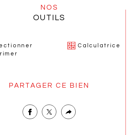
onnier ou annuel.
NOS
OUTILS
mplacement idéal pour profiter de la 
tagne Sud
 toute l’année avec un accès 
de aux plages de Billiers, à la Roche 
ard et sur l'axe Vannes et Nantes.
ectionner
Calculatrice
rimer
-Philippe 
ROFESSART 
agent 
ercial Global Immobilier 06.50.08.74.63
PARTAGER CE BIEN
once proposée par un agent commercial
informations sur les risques auxquels ce bien 
exposé sont disponibles sur le site 
Géorisques