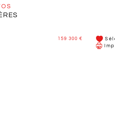
sais
NFOS
ÈRES
Un e
Bre
rapi
Bern
159 300 €
Sél
Imp
Jean
comm
Ann
Les 
est 