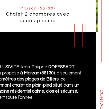
Marzan (56130)
Chalet 2 chambres avec
accès piscine
LUSIVITE
 Jean-Philippe 
ROFESSART
s propose à 
Marzan (56130)
, à seulement 
lomètres des plages de Billiers
, ce 
mant chalet de plain-pied
 situé dans un 
ine résidentiel calme, clos et sécurisé
, 
CONTACT
mbre de chambre(s)
ristiques
Valeurs
rt toute l’année.
mbre de pièces