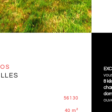
FOS
EXC
ELLES
vou
8 ki
char
doma
56130
No
Caracté
ouve
40 m²
No