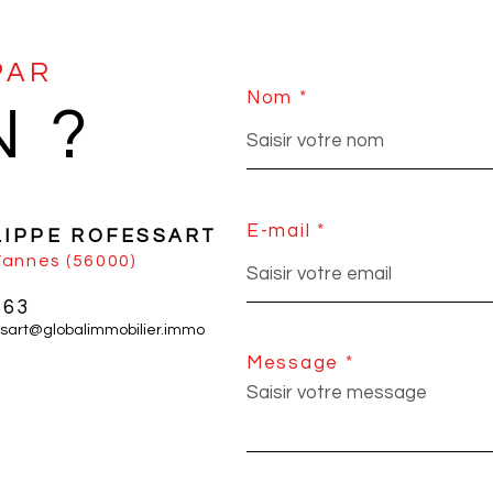
PAR
Nom *
N ?
E-mail *
LIPPE ROFESSART
Vannes (56000)
 63
essart@globalimmobilier.immo
Message *