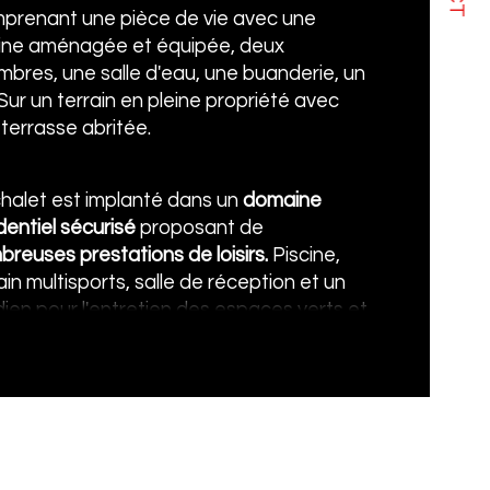
prenant une pièce de vie avec une 
sine aménagée et équipée, deux 
censeur
bres, une salle d'eau, une buanderie, un 
Sur un terrain en pleine propriété avec 
de salle d'eau
terrasse abritée.
halet est implanté dans un 
domaine 
dentiel sécurisé
 proposant de 
reuses prestations de loisirs. 
Piscine, 
ain multisports, salle de réception et un 
ien pour l'entretien des espaces verts et 
 bâtiments.
halet représente une excellente 
rtunité pour une résidence principale ou 
ndaire ainsi qu'un investissement 