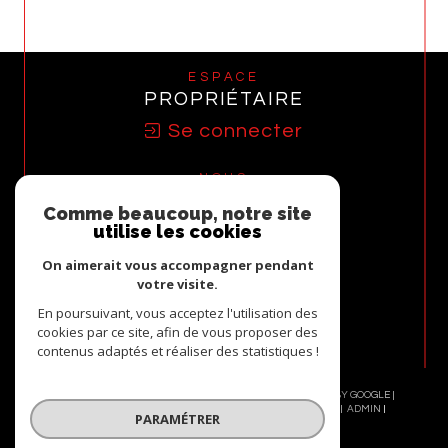
ESPACE
PROPRIÉTAIRE
Se connecter
NOUS
ADHÉRONS
Comme beaucoup, notre site
utilise les cookies
On aimerait vous accompagner pendant
votre visite.
En poursuivant, vous acceptez l'utilisation des
cookies par ce site, afin de vous proposer des
contenus adaptés et réaliser des statistiques !
© 2026 | TOUS DROITS RÉSERVÉS | TRADUCTION POWERED BY GOOGLE |
NOS HONORAIRES
PLAN DU SITE
MENTIONS LÉGALES
ADMIN
PARAMÉTRER
NOS LIENS
POLITIQUE RGPD
COOKIES