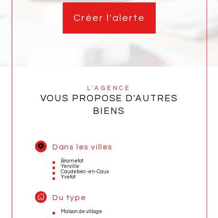
Créer l'alerte
L'AGENCE
VOUS PROPOSE D'AUTRES
BIENS
Dans les villes
Brametot
Yerville
Caudebec-en-Caux
Yvetot
Du type
Maison de village