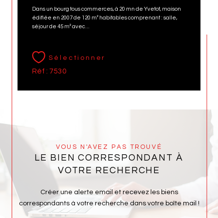
Dans un bourg tous commerces, à 20 mn de Yvetot, maison
édifiée en 2007 de 120 m² habitables comprenant : salle,
séjour de 45 m² avec...
Sélectionner
Réf : 7530
VOUS N'AVEZ PAS TROUVÉ
LE BIEN CORRESPONDANT À
VOTRE RECHERCHE
Créer une alerte email et recevez les biens
correspondants à votre recherche dans votre boîte mail !