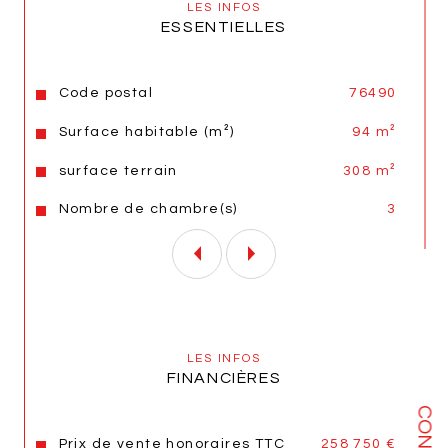
LES INFOS
ESSENTIELLES
Annonce proposée par un agent commercial
Les informations sur les risques auxquels ce bien est 
Caractéristiques
Valeurs
Code postal
76490
exposé sont disponibles sur le site 
Géorisques
Surface habitable (m²)
94 m²
surface terrain
308 m²
Nombre de chambre(s)
3
LES INFOS
FINANCIÈRES
Prix de vente honoraires TTC
258 750 €