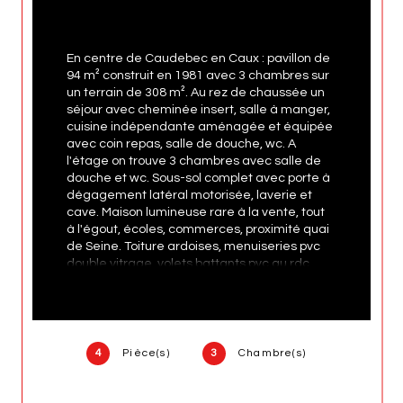
En centre de Caudebec en Caux : pavillon de 
94 m² construit en 1981 avec 3 chambres sur 
un terrain de 308 m². Au rez de chaussée un 
séjour avec cheminée insert, salle à manger, 
cuisine indépendante aménagée et équipée 
avec coin repas, salle de douche, wc. A 
l'étage on trouve 3 chambres avec salle de 
douche et wc. Sous-sol complet avec porte à 
dégagement latéral motorisée, laverie et 
cave. Maison lumineuse rare à la vente, tout 
à l'égout, écoles, commerces, proximité quai 
de Seine. Toiture ardoises, menuiseries pvc 
double vitrage, volets battants pvc au rdc, 
volets électriques solaires à l'étage. Bon état 
général.
DORCHY Jacky Tél : 06 08 62 12 35
4
Pièce(s)
3
Chambre(s)
RSAC Rouen 316 989 136 - email : 
j.dorchy@globalimmobilier.immo