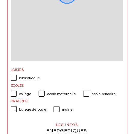
LOISIRS
bibliothèque
ECOLES
collège
école maternelle
école primaire
PRATIQUE
bureau de poste
mairie
LES INFOS
ENERGETIQUES