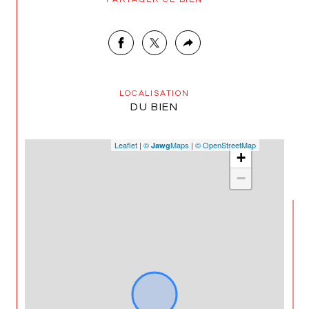
LOCALISATION
DU BIEN
Leaflet
|
©
Maps
|
© OpenStreetMap
Jawg
+
−