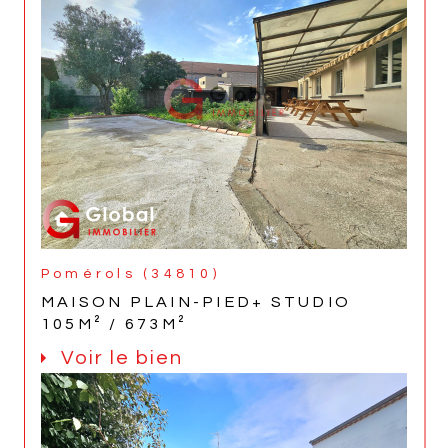
Pomérols (34810)
MAISON PLAIN-PIED+ STUDIO
105M² / 673M²
Voir le bien