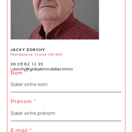
JACKY DORCHY
Mandataire Yvetot (76190)
06 08 62 12 35
j.dorchy@globalimmobilier.immo
Nom *
Prénom *
E-mail *