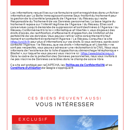
Les informations recueillies sur ce formulaire sont enregistrées dans un fichier
informatisé par La Boite Immo agissant comme Sous-traitant du traitement pour
la gestion de la clientèle/prospects de l'Agence / du Réseau qui reste
Responsable du Traitement de vos Données personnelles. La base légale du
traitement repose sur l'intérêt légitime de l'Agence / du Réseau. Elles sont
conservées jusqu'à demande de suppression et sont destinées à l'Agence / au
Réseau. Conformément à la loi « informatique et libertés », vous disposez des
droits d’accès, de rectification, d’effacement, d’opposition, de limitation et de
portabilité de vos données. Vous pouvez retirer votre consentement à tout
moment en contactant directement l’Agence / Le Réseau. Consultez le site
https://cnil.fr/fr
pour plus d’informations sur vos droits. Si vous estimez, après avoir
contacté l'Agence / le Réseau, que vos droits « Informatique et Libertés » ne
sont pas respectés, vous pouvez adresser une réclamation à la CNIL. Nous vous
informons de l’existence de la liste d'opposition au démarchage téléphonique «
Bloctel », sur laquelle vous pouvez vous inscrire ici :
https://www.bloctel.gouv.fr
.
Dans le cadre de la protection des Données personnelles, nous vous invitons à
ne pas inscrire de Données sensibles dans le champ de saisie libre.
Ce site est protégé par reCAPTCHA, les
Politiques de Confidentialité
et es
Conditions d'utilisation
de Google s'appliquent.
CES BIENS PEUVENT AUSSI
VOUS INTÉRESSER
EXCLUSIF