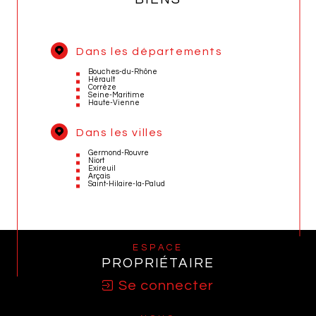
Dans les départements
Bouches-du-Rhône
Hérault
Corrèze
Seine-Maritime
Haute-Vienne
Dans les villes
Germond-Rouvre
Niort
Exireuil
Arçais
Saint-Hilaire-la-Palud
ESPACE
PROPRIÉTAIRE
Se connecter