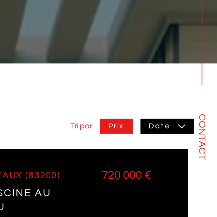
CONTACT
Prix
Tri par
Date
720 000 €
EAUX (83200)
SCINE AU
U