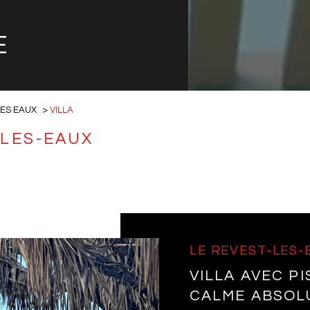
E
LES EAUX
VILLA
-LES-EAUX
LE REVEST-LES-
VILLA AVEC PI
CALME ABSOL