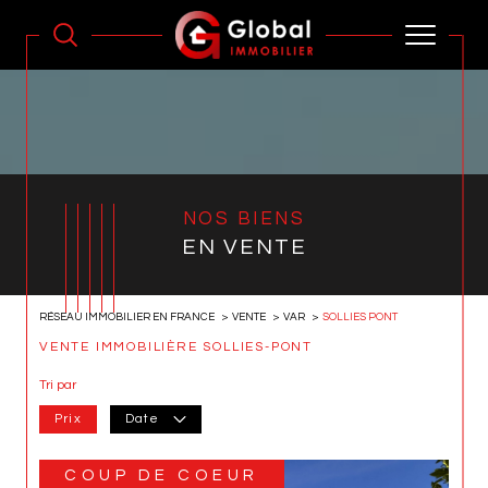
NOS BIENS
EN VENTE
RÉSEAU IMMOBILIER EN FRANCE
VENTE
VAR
SOLLIES PONT
VENTE IMMOBILIÈRE SOLLIES-PONT
Tri par
Prix
Date
COUP DE COEUR