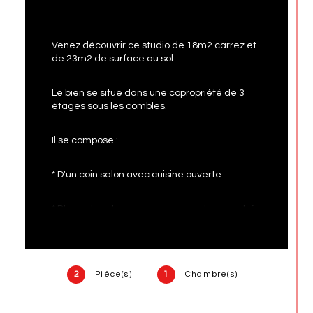
Venez découvrir ce studio de 18m2 carrez et 
de 23m2 de surface au sol. 
Le bien se situe dans une copropriété de 3 
étages sous les combles. 
Il se compose : 
* D'un coin salon avec cuisine ouverte 
* D'une chambre avec rangements encastrés
* D'une salle d'eau 
2
Pièce(s)
1
Chambre(s)
L'appartement est actuellement loué en bail 