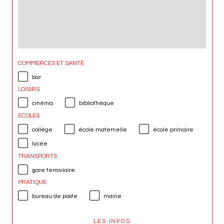
COMMERCES ET SANTÉ
bar
LOISIRS
cinéma
bibliothèque
ECOLES
collège
école maternelle
école primaire
lycée
TRANSPORTS
gare ferroviaire
PRATIQUE
bureau de poste
mairie
LES INFOS