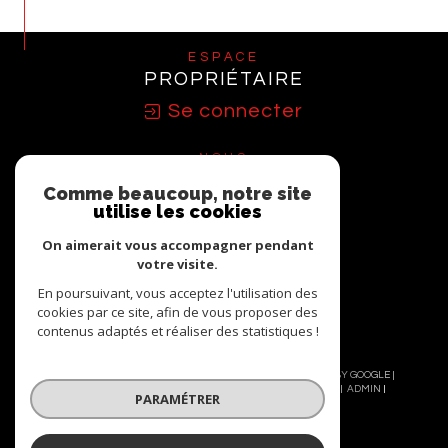
ESPACE
PROPRIÉTAIRE
Se connecter
NOUS
ADHÉRONS
Comme beaucoup, notre site
utilise les cookies
On aimerait vous accompagner pendant
votre visite.
En poursuivant, vous acceptez l'utilisation des
cookies par ce site, afin de vous proposer des
contenus adaptés et réaliser des statistiques !
© 2026 | TOUS DROITS RÉSERVÉS | TRADUCTION POWERED BY GOOGLE |
NOS HONORAIRES
PLAN DU SITE
MENTIONS LÉGALES
ADMIN
PARAMÉTRER
NOS LIENS
POLITIQUE RGPD
COOKIES