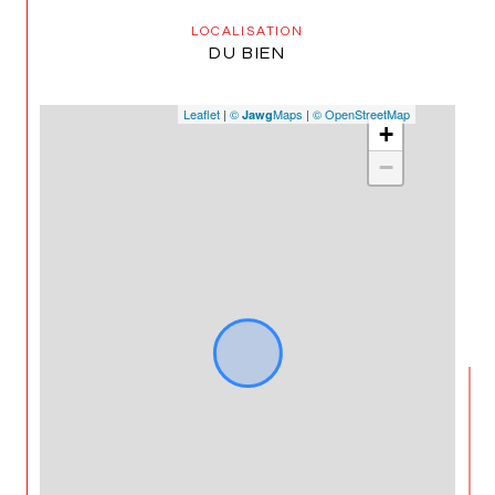
LOCALISATION
DU BIEN
Leaflet
|
©
Maps
|
© OpenStreetMap
Jawg
+
−