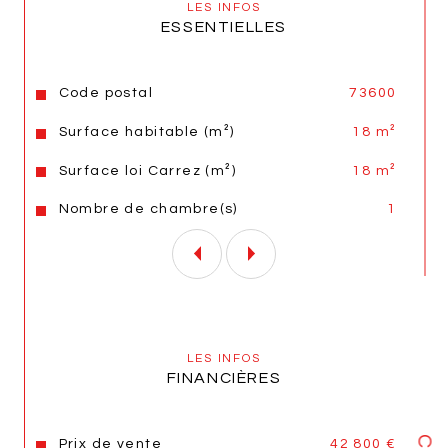
LES INFOS
saisonnier. 
ESSENTIELLES
Rentabilité entre 13% et 15% Brut. 
Caractéristiques
Valeurs
Code postal
73600
Surface habitable (m²)
18 m²
Bien en copropriété, pas de procédure en 
Surface loi Carrez (m²)
18 m²
cours. 
Nombre de chambre(s)
1
Annonce proposée par un agent commercial
Les informations sur les risques auxquels ce bien est 
exposé sont disponibles sur le site 
Géorisques
LES INFOS
FINANCIÈRES
Prix de vente
42 800 €