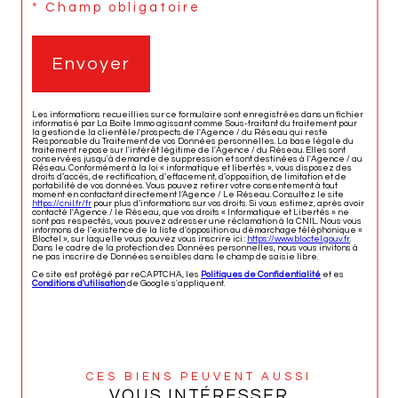
* Champ obligatoire
Envoyer
Les informations recueillies sur ce formulaire sont enregistrées dans un fichier
informatisé par La Boite Immo agissant comme Sous-traitant du traitement pour
la gestion de la clientèle/prospects de l'Agence / du Réseau qui reste
Responsable du Traitement de vos Données personnelles. La base légale du
traitement repose sur l'intérêt légitime de l'Agence / du Réseau. Elles sont
conservées jusqu'à demande de suppression et sont destinées à l'Agence / au
Réseau. Conformément à la loi « informatique et libertés », vous disposez des
droits d’accès, de rectification, d’effacement, d’opposition, de limitation et de
portabilité de vos données. Vous pouvez retirer votre consentement à tout
moment en contactant directement l’Agence / Le Réseau. Consultez le site
https://cnil.fr/fr
pour plus d’informations sur vos droits. Si vous estimez, après avoir
contacté l'Agence / le Réseau, que vos droits « Informatique et Libertés » ne
sont pas respectés, vous pouvez adresser une réclamation à la CNIL. Nous vous
informons de l’existence de la liste d'opposition au démarchage téléphonique «
Bloctel », sur laquelle vous pouvez vous inscrire ici :
https://www.bloctel.gouv.fr
.
Dans le cadre de la protection des Données personnelles, nous vous invitons à
ne pas inscrire de Données sensibles dans le champ de saisie libre.
Ce site est protégé par reCAPTCHA, les
Politiques de Confidentialité
et es
Conditions d'utilisation
de Google s'appliquent.
CES BIENS PEUVENT AUSSI
VOUS INTÉRESSER