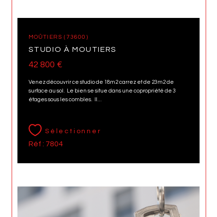
MOÛTIERS (73600)
STUDIO À MOUTIERS
42 800 €
Venez découvrir ce studio de 18m2 carrez et de 23m2 de
surface au sol. Le bien se situe dans une copropriété de 3
étages sous les combles. Il...
Sélectionner
Réf : 7804