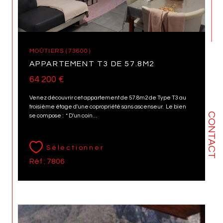
MOÛTIERS (73600)
APPARTEMENT T3 DE 57.8M2
64 200 €
Venez découvrir cet appartement de 57.8m2 de Type T3 au
troisième étage d'une copropriété sans ascenseur. Le bien
CONTACT
se compose : * D'un coin...
Sélectionner
Réf : 7806