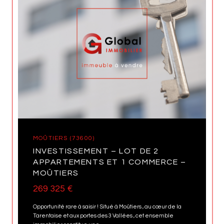
MOÛTIERS (73600)
INVESTISSEMENT – LOT DE 2
APPARTEMENTS ET 1 COMMERCE –
MOÛTIERS
269 325 €
Opportunité rare à saisir ! Situé à Moûtiers , au cœur de la
Tarentaise et aux portes des 3 Vallées , cet ensemble