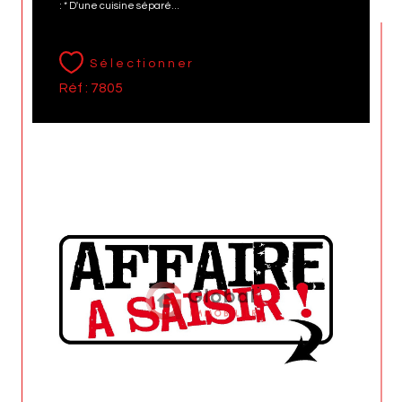
: * D'une cuisine séparé...
Sélectionner
Réf : 7805