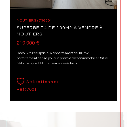
MOÛTIERS (73600)
SUPERBE T4 DE 100M2 À VENDRE À
MOUTIERS
210 000 €
Découvrez ce spacieux appartement de 100m2
parfaitement pensé pour un premier achat immobilier. Situé
à Moutiers, ce T4 Lumineux vous séduira...
Sélectionner
Réf : 7601