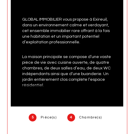
GLOBAL IMMOBILIER vous propose à Exireuil, 
dans un environnement calme et verdoyant, 
cet ensemble immobilier rare offrant à la fois 
une habitation et un important potentiel 
d’exploitation professionnelle.
La maison principale se compose d’une vaste 
pièce de vie avec cuisine ouverte, de quatre 
chambres, de deux salles d’eau, de deux WC 
indépendants ainsi que d’une buanderie. Un 
jardin entièrement clos complète l’espace 
résidentiel.
La propriété dispose également 
d’infrastructures spécialement aménagées 
pour l’organisation d’événements privés et 
professionnels. Vous y trouverez plusieurs 
5
Pièce(s)
4
Chambre(s)
salles de réception, une cuisine 
professionnelle, des sanitaires adaptés, un 
bar extérieur ainsi qu’un dortoir pouvant 