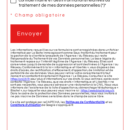
confidentialité et des informations relatives au
traitement de mes données personnelles (*)*
* Champ obligatoire
Envoyer
Les informations recueillies sur ce formulaire sont enregistrées dans un fichier
informatisé par La Boite Immo agissant comme Sous-traitant du traitement pour
la gestion de la clientèle/prospects de l'Agence / du Réseau qui reste
Responsable du Traitement de vos Données personnelles. La base légale du
traitement repose sur l'intérêt légitime de l'Agence / du Réseau. Elles sont
conservées jusqu'à demande de suppression et sont destinées à l'Agence / au
Réseau. Conformément à la loi « informatique et libertés », vous disposez des
droits d’accès, de rectification, d’effacement, d’opposition, de limitation et de
portabilité de vos données. Vous pouvez retirer votre consentement à tout
moment en contactant directement l’Agence / Le Réseau. Consultez le site
https://cnil.fr/fr
pour plus d’informations sur vos droits. Si vous estimez, après avoir
contacté l'Agence / le Réseau, que vos droits « Informatique et Libertés » ne
sont pas respectés, vous pouvez adresser une réclamation à la CNIL. Nous vous
informons de l’existence de la liste d'opposition au démarchage téléphonique «
Bloctel », sur laquelle vous pouvez vous inscrire ici :
https://www.bloctel.gouv.fr
.
Dans le cadre de la protection des Données personnelles, nous vous invitons à
ne pas inscrire de Données sensibles dans le champ de saisie libre.
Ce site est protégé par reCAPTCHA, les
Politiques de Confidentialité
et es
Conditions d'utilisation
de Google s'appliquent.