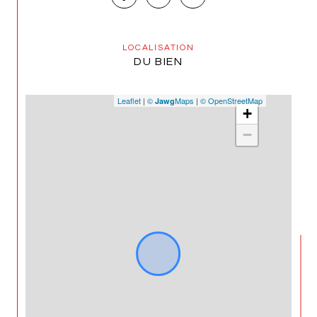
Les informations sur les risques auxquels ce bien est 
exposé sont disponibles sur le site 
Géorisques
LOCALISATION
DU BIEN
Leaflet
|
©
Maps
|
© OpenStreetMap
Jawg
+
−